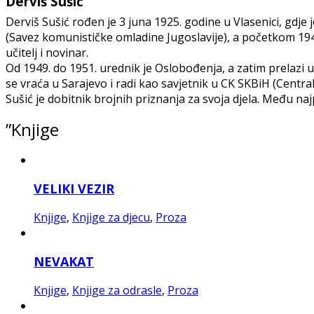
Derviš Sušić
Derviš Sušić rođen je 3 juna 1925. godine u Vlasenici, gdje 
(Savez komunističke omladine Jugoslavije), a početkom 194
učitelj i novinar.
Od 1949. do 1951. urednik je Oslobođenja, a zatim prelazi 
se vraća u Sarajevo i radi kao savjetnik u CK SKBiH (Centr
Sušić je dobitnik brojnih priznanja za svoja djela. Među na
”Knjige
VELIKI VEZIR
Knjige
,
Knjige za djecu
,
Proza
NEVAKAT
Knjige
,
Knjige za odrasle
,
Proza