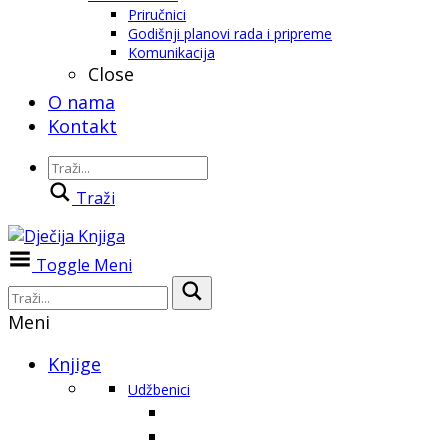
Priručnici
Godišnji planovi rada i pripreme
Komunikacija
Close
O nama
Kontakt
Traži
Toggle Meni
Meni
Knjige
Udžbenici