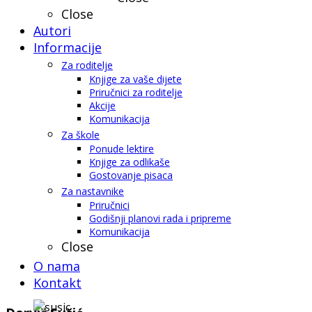
Close
Autori
Informacije
Za roditelje
Knjige za vaše dijete
Priručnici za roditelje
Akcije
Komunikacija
Za škole
Ponude lektire
Knjige za odlikaše
Gostovanje pisaca
Za nastavnike
Priručnici
Godišnji planovi rada i pripreme
Komunikacija
Close
O nama
Kontakt