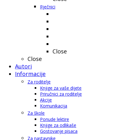
Rječnici
Close
Close
Autori
Informacije
Za roditelje
Knjige za vaše dijete
Priručnici za roditelje
Akcije
Komunikacija
Za škole
Ponude lektire
Knjige za odlikaše
Gostovanje pisaca
Za nastavnike