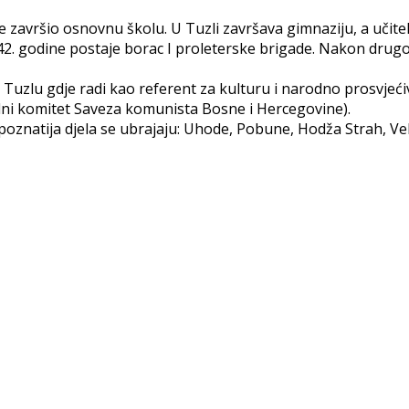
je završio osnovnu školu. U Tuzli završava gimnaziju, a učite
2. godine postaje borac I proleterske brigade. Nakon drugo
u Tuzlu gdje radi kao referent za kulturu i narodno prosvje
alni komitet Saveza komunista Bosne i Hercegovine).
jpoznatija djela se ubrajaju: Uhode, Pobune, Hodža Strah, Ve