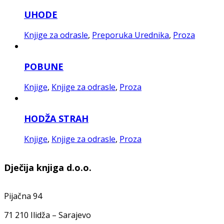
UHODE
Knjige za odrasle
,
Preporuka Urednika
,
Proza
POBUNE
Knjige
,
Knjige za odrasle
,
Proza
HODŽA STRAH
Knjige
,
Knjige za odrasle
,
Proza
Dječija knjiga d.o.o.
Pijačna 94
71 210 Ilidža – Sarajevo