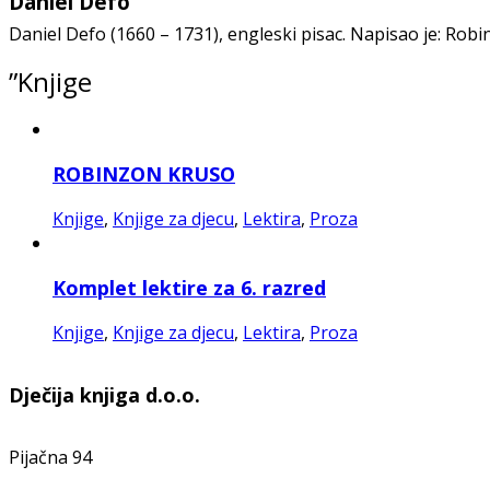
Daniel Defo
Daniel Defo (1660 – 1731), engleski pisac. Napisao je: Rob
”Knjige
ROBINZON KRUSO
Knjige
,
Knjige za djecu
,
Lektira
,
Proza
Komplet lektire za 6. razred
Knjige
,
Knjige za djecu
,
Lektira
,
Proza
Dječija knjiga d.o.o.
Pijačna 94