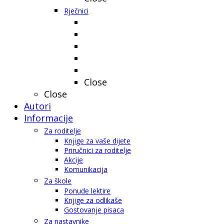
Rječnici
Close
Close
Autori
Informacije
Za roditelje
Knjige za vaše dijete
Priručnici za roditelje
Akcije
Komunikacija
Za škole
Ponude lektire
Knjige za odlikaše
Gostovanje pisaca
Za nastavnike