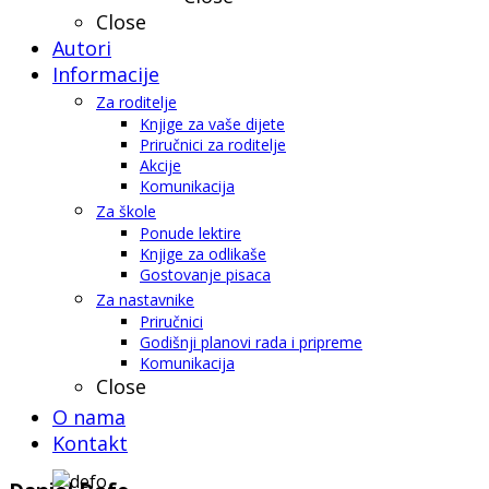
Close
Autori
Informacije
Za roditelje
Knjige za vaše dijete
Priručnici za roditelje
Akcije
Komunikacija
Za škole
Ponude lektire
Knjige za odlikaše
Gostovanje pisaca
Za nastavnike
Priručnici
Godišnji planovi rada i pripreme
Komunikacija
Close
O nama
Kontakt