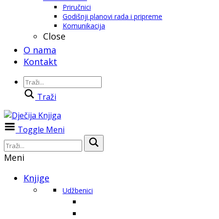
Priručnici
Godišnji planovi rada i pripreme
Komunikacija
Close
O nama
Kontakt
Traži
Toggle Meni
Meni
Knjige
Udžbenici