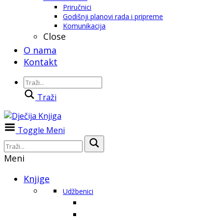
Priručnici
Godišnji planovi rada i pripreme
Komunikacija
Close
O nama
Kontakt
Traži
Toggle Meni
Meni
Knjige
Udžbenici