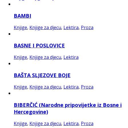
BAMBI
Knjige
,
Knjige za djecu
,
Lektira
,
Proza
BASNE I POSLOVICE
Knjige
,
Knjige za djecu
,
Lektira
BAŠTA SLJEZOVE BOJE
Knjige
,
Knjige za djecu
,
Lektira
,
Proza
BIBERČIĆ (Narodne pripovijetke iz Bosne i
Hercegovine)
Knjige
,
Knjige za djecu
,
Lektira
,
Proza