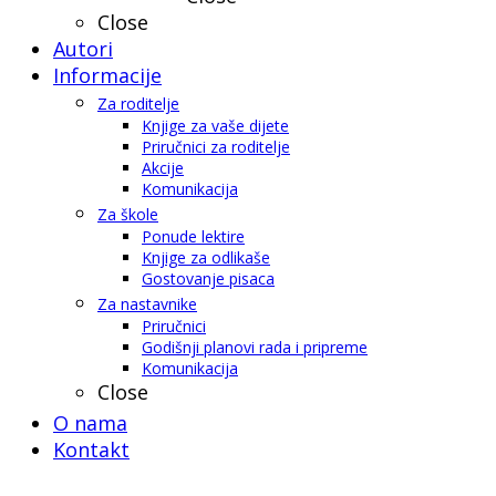
Close
Autori
Informacije
Za roditelje
Knjige za vaše dijete
Priručnici za roditelje
Akcije
Komunikacija
Za škole
Ponude lektire
Knjige za odlikaše
Gostovanje pisaca
Za nastavnike
Priručnici
Godišnji planovi rada i pripreme
Komunikacija
Close
O nama
Kontakt