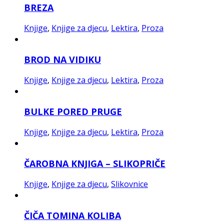
BREZA
Knjige
,
Knjige za djecu
,
Lektira
,
Proza
BROD NA VIDIKU
Knjige
,
Knjige za djecu
,
Lektira
,
Proza
BULKE PORED PRUGE
Knjige
,
Knjige za djecu
,
Lektira
,
Proza
ČAROBNA KNJIGA – SLIKOPRIČE
Knjige
,
Knjige za djecu
,
Slikovnice
ČIČA TOMINA KOLIBA