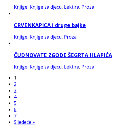
Knjige
,
Knjige za djecu
,
Lektira
,
Proza
CRVENKAPICA i druge bajke
Knjige
,
Knjige za djecu
,
Proza
ČUDNOVATE ZGODE ŠEGRTA HLAPIĆA
Knjige
,
Knjige za djecu
,
Lektira
,
Proza
1
2
3
4
5
6
7
Sljedeće »