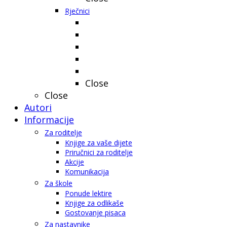
Rječnici
Close
Close
Autori
Informacije
Za roditelje
Knjige za vaše dijete
Priručnici za roditelje
Akcije
Komunikacija
Za škole
Ponude lektire
Knjige za odlikaše
Gostovanje pisaca
Za nastavnike