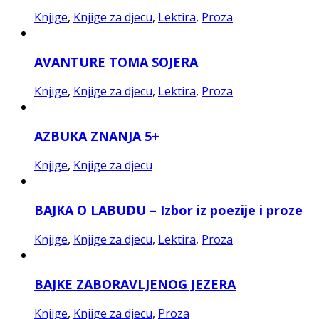
Knjige
,
Knjige za djecu
,
Lektira
,
Proza
AVANTURE TOMA SOJERA
Knjige
,
Knjige za djecu
,
Lektira
,
Proza
AZBUKA ZNANJA 5+
Knjige
,
Knjige za djecu
BAJKA O LABUDU – Izbor iz poezije i proze
Knjige
,
Knjige za djecu
,
Lektira
,
Proza
BAJKE ZABORAVLJENOG JEZERA
Knjige
,
Knjige za djecu
,
Proza