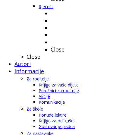
Rječnici
Close
Close
Autori
Informacije
Za roditelje
Knjige za vaše dijete
Priručnici za roditelje
Akcije
Komunikacija
Za škole
Ponude lektire
Knjige za odlikaše
Gostovanje pisaca
Za nastavnike