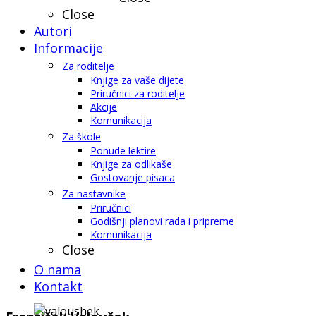
Close
Autori
Informacije
Za roditelje
Knjige za vaše dijete
Priručnici za roditelje
Akcije
Komunikacija
Za škole
Ponude lektire
Knjige za odlikaše
Gostovanje pisaca
Za nastavnike
Priručnici
Godišnji planovi rada i pripreme
Komunikacija
Close
O nama
Kontakt