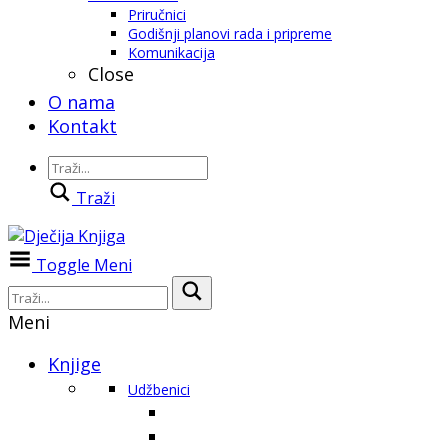
Priručnici
Godišnji planovi rada i pripreme
Komunikacija
Close
O nama
Kontakt
Traži
Toggle Meni
Meni
Knjige
Udžbenici