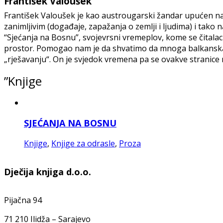
František Valoušek
František Valoušek je kao austrougarski žandar upućen na
zanimljivim (događaje, zapažanja o zemlji i ljudima) i tak
“Sjećanja na Bosnu”, svojevrsni vremeplov, kome se čitalac
prostor. Pomogao nam je da shvatimo da mnoga balkanska pit
„rješavanju“. On je svjedok vremena pa se ovakve stranice 
”Knjige
SJEĆANJA NA BOSNU
Knjige
,
Knjige za odrasle
,
Proza
Dječija knjiga d.o.o.
Pijačna 94
71 210 Ilidža – Sarajevo