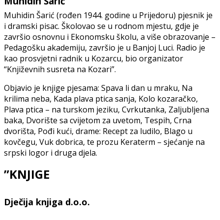
Muhidin Šarić
Muhidin Šarić (rođen 1944. godine u Prijedoru) pjesnik je
i dramski pisac. Školovao se u rodnom mjestu, gdje je
završio osnovnu i Ekonomsku školu, a više obrazovanje –
Pedagošku akademiju, završio je u Banjoj Luci. Radio je
kao prosvjetni radnik u Kozarcu, bio organizator
“Književnih susreta na Kozari”.
Objavio je knjige pjesama: Spava li dan u mraku, Na
krilima neba, Kada plava ptica sanja, Kolo kozaračko,
Plava ptica – na turskom jeziku, Cvrkutanka, Zaljubljena
baka, Dvorište sa cvijetom za uvetom, Tespih, Crna
dvorišta, Pođi kući, drame: Recept za ludilo, Blago u
kovčegu, Vuk dobrica, te prozu Keraterm – sjećanje na
srpski logor i druga djela.
”KNJIGE
Dječija knjiga d.o.o.