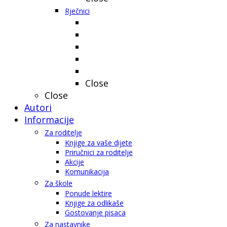
Rječnici
Close
Close
Autori
Informacije
Za roditelje
Knjige za vaše dijete
Priručnici za roditelje
Akcije
Komunikacija
Za škole
Ponude lektire
Knjige za odlikaše
Gostovanje pisaca
Za nastavnike