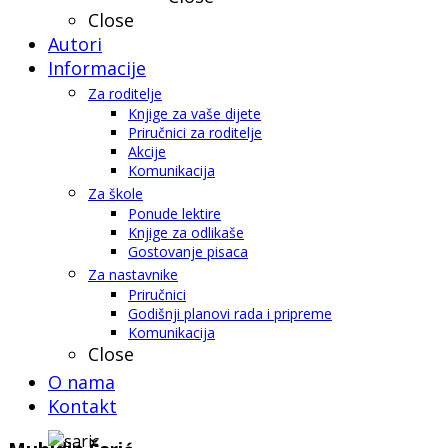
Close
Autori
Informacije
Za roditelje
Knjige za vaše dijete
Priručnici za roditelje
Akcije
Komunikacija
Za škole
Ponude lektire
Knjige za odlikaše
Gostovanje pisaca
Za nastavnike
Priručnici
Godišnji planovi rada i pripreme
Komunikacija
Close
O nama
Kontakt