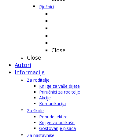
Rječnici
Close
Close
Autori
Informacije
Za roditelje
Knjige za vaše dijete
Priručnici za roditelje
Akcije
Komunikacija
Za škole
Ponude lektire
Knjige za odlikaše
Gostovanje pisaca
Za nastavnike