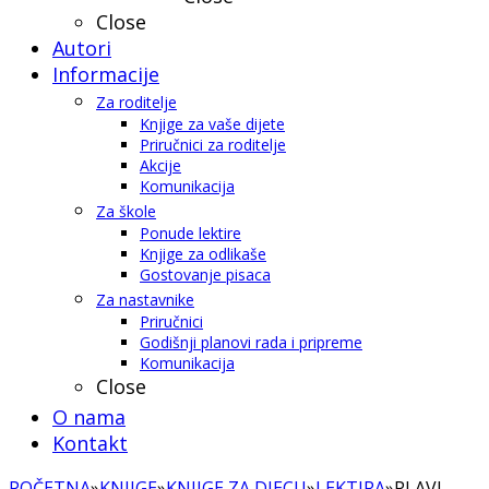
Close
Autori
Informacije
Za roditelje
Knjige za vaše dijete
Priručnici za roditelje
Akcije
Komunikacija
Za škole
Ponude lektire
Knjige za odlikaše
Gostovanje pisaca
Za nastavnike
Priručnici
Godišnji planovi rada i pripreme
Komunikacija
Close
O nama
Kontakt
POČETNA
»
KNJIGE
»
KNJIGE ZA DJECU
»
LEKTIRA
»
PLAVI