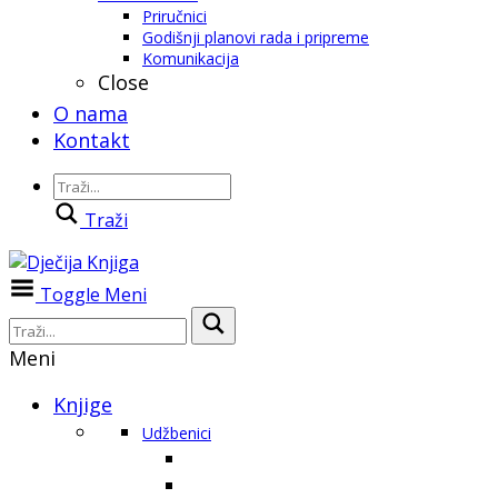
Priručnici
Godišnji planovi rada i pripreme
Komunikacija
Close
O nama
Kontakt
Traži
Toggle Meni
Meni
Knjige
Udžbenici