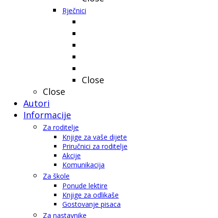
Rječnici
Close
Close
Autori
Informacije
Za roditelje
Knjige za vaše dijete
Priručnici za roditelje
Akcije
Komunikacija
Za škole
Ponude lektire
Knjige za odlikaše
Gostovanje pisaca
Za nastavnike