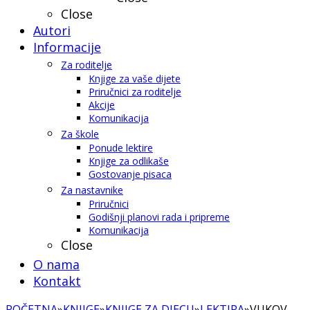
Close
Autori
Informacije
Za roditelje
Knjige za vaše dijete
Priručnici za roditelje
Akcije
Komunikacija
Za škole
Ponude lektire
Knjige za odlikaše
Gostovanje pisaca
Za nastavnike
Priručnici
Godišnji planovi rada i pripreme
Komunikacija
Close
O nama
Kontakt
POČETNA
»
KNJIGE
»
KNJIGE ZA DJECU
»
LEKTIRA
»
VUKOV