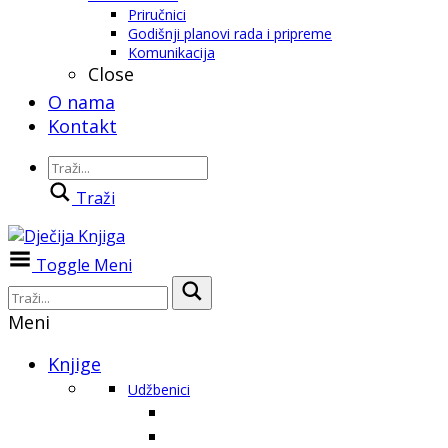
Priručnici
Godišnji planovi rada i pripreme
Komunikacija
Close
O nama
Kontakt
Traži
Toggle Meni
Meni
Knjige
Udžbenici