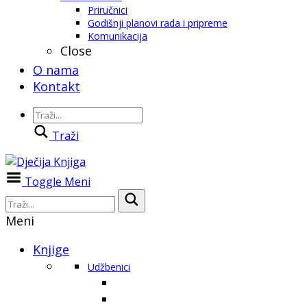
Priručnici
Godišnji planovi rada i pripreme
Komunikacija
Close
O nama
Kontakt
Traži
Toggle Meni
Meni
Knjige
Udžbenici