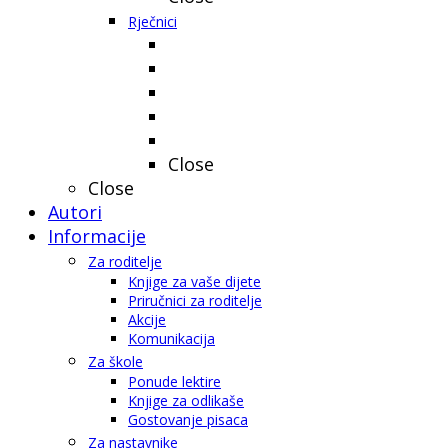
Rječnici
Close
Close
Autori
Informacije
Za roditelje
Knjige za vaše dijete
Priručnici za roditelje
Akcije
Komunikacija
Za škole
Ponude lektire
Knjige za odlikaše
Gostovanje pisaca
Za nastavnike