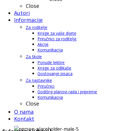
Close
Autori
Informacije
Za roditelje
Knjige za vaše dijete
Priručnici za roditelje
Akcije
Komunikacija
Za škole
Ponude lektire
Knjige za odlikaše
Gostovanje pisaca
Za nastavnike
Priručnici
Godišnji planovi rada i pripreme
Komunikacija
Close
O nama
Kontakt