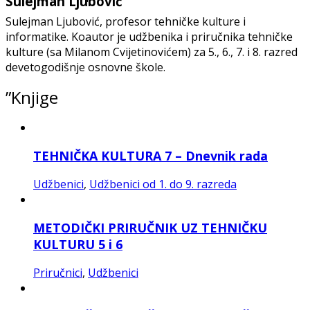
Sulejman Ljubović
Sulejman Ljubović, profesor tehničke kulture i
informatike. Koautor je udžbenika i priručnika tehničke
kulture (sa Milanom Cvijetinovićem) za 5., 6., 7. i 8. razred
devetogodišnje osnovne škole.
”Knjige
TEHNIČKA KULTURA 7 – Dnevnik rada
Udžbenici
,
Udžbenici od 1. do 9. razreda
METODIČKI PRIRUČNIK UZ TEHNIČKU
KULTURU 5 i 6
Priručnici
,
Udžbenici