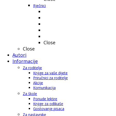
Rječnici
Close
Close
Autori
Informacije
Za roditelje
Knjige za vaše dijete
Priručnici za roditelje
Akcije
Komunikacija
Za škole
Ponude lektire
Knjige za odlikaše
Gostovanje pisaca
Za nastavnike