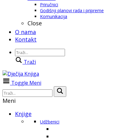
Priručnici
Godišnji planovi rada i pripreme
Komunikacija
Close
O nama
Kontakt
Traži
Toggle Meni
Meni
Knjige
Udžbenici