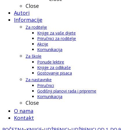
Close
Autori
Informacije
Za roditelje
Knjige za vaše dijete
Priručnici za roditelje
Akcije
Komunikacija
Za škole
Ponude lektire
Knjige za odlikaše
Gostovanje pisaca
Za nastavnike
Priručnici
Godišnji planovi rada i pripreme
Komunikacija
Close
O nama
Kontakt
POČETNA
»
KNJIGE
»
UDŽBENICI
»
UDŽBENICI OD 1. DO 9.