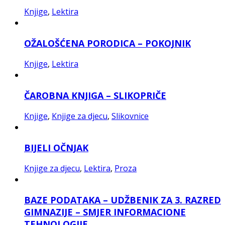
Knjige
,
Lektira
OŽALOŠĆENA PORODICA – POKOJNIK
Knjige
,
Lektira
ČAROBNA KNJIGA – SLIKOPRIČE
Knjige
,
Knjige za djecu
,
Slikovnice
BIJELI OČNJAK
Knjige za djecu
,
Lektira
,
Proza
BAZE PODATAKA – UDŽBENIK ZA 3. RAZRED
GIMNAZIJE – SMJER INFORMACIONE
TEHNOLOGIJE