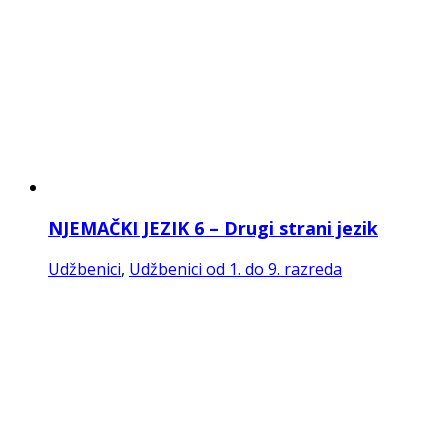
NJEMAČKI JEZIK 7 – Drugi strani jezik
Udžbenici
,
Udžbenici od 1. do 9. razreda