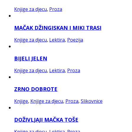
Knjige za djecu
,
Proza
MAČAK DŽINGISKAN I MIKI TRASI
Knjige za djecu
,
Lektira
,
Poezija
BIJELI JELEN
Knjige za djecu
,
Lektira
,
Proza
ZRNO DOBROTE
Knjige
,
Knjige za djecu
,
Proza
,
Slikovnice
DOŽIVLJAJI MAČKA TOŠE
Knjige za djecu
,
Lektira
,
Proza