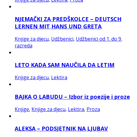
NJEMAČKI ZA PREDŠKOLCE – DEUTSCH
LERNEN MIT HANS UND GRETA
Knjige za djecu
,
Udžbenici
,
Udžbenici od 1. do 9.
razreda
LETO KADA SAM NAUČILA DA LETIM
Knjige za djecu
,
Lektira
BAJKA O LABUDU – Izbor iz poezije i proze
Knjige
,
Knjige za djecu
,
Lektira
,
Proza
ALEKSA – PODSJETNIK NA LJUBAV