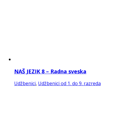
NAŠ JEZIK 8 – Radna sveska
Udžbenici
,
Udžbenici od 1. do 9. razreda
NAŠ JEZIK 9
Udžbenici
,
Udžbenici od 1. do 9. razreda