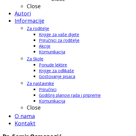
Close
Autori
Informacije
Za roditelje
Knjige za vaše dijete
Priručnici za roditelje
Akcije
Komunikacija
Za škole
Ponude lektire
Knjige za odlikaše
Gostovanje pisaca
Za nastavnike
Priručnici
Godišnji planovi rada i pripreme
Komunikacija
Close
O nama
Kontakt