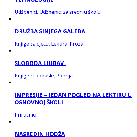
Udžbenici
,
Udžbenici za srednju školu
DRUŽBA SINJEGA GALEBA
Knjige za djecu
,
Lektira
,
Proza
SLOBODA LJUBAVI
Knjige za odrasle
,
Poezija
IMPRESIJE – JEDAN POGLED NA LEKTIRU U
OSNOVNOJ ŠKOLI
Priručnici
NASREDIN HODŽA