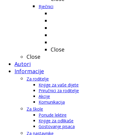
Rječnici
Close
Close
Autori
Informacije
Za roditelje
Knjige za vaše dijete
Priručnici za roditelje
Akcije
Komunikacija
Za škole
Ponude lektire
Knjige za odlikaše
Gostovanje pisaca
Za nastavnike