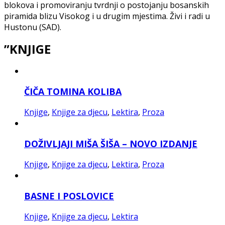
blokova i promoviranju tvrdnji o postojanju bosanskih
piramida blizu Visokog i u drugim mjestima. Živi i radi u
Hustonu (SAD).
”KNJIGE
ČIČA TOMINA KOLIBA
Knjige
,
Knjige za djecu
,
Lektira
,
Proza
DOŽIVLJAJI MIŠA ŠIŠA – NOVO IZDANJE
Knjige
,
Knjige za djecu
,
Lektira
,
Proza
BASNE I POSLOVICE
Knjige
,
Knjige za djecu
,
Lektira